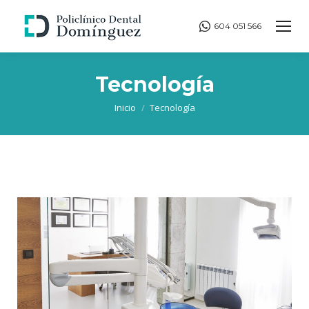
604 051 566
Tecnología
Estás aquí:
Inicio
Tecnología