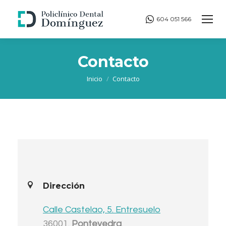
604 051 566
Contacto
Estás aquí:
Inicio
Contacto
Dirección
Calle Castelao, 5. Entresuelo
36001.
Pontevedra
.